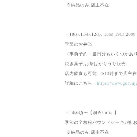
※納品のみ,店主不在
・10㈭,11㈮.12㈯, 18㈮,19㈯.20
季節のお弁当
（事前予約・当日分もいくつか
焼き菓子,お茶はかりうり販売
店内飲食も可能 ※13時まで店
詳細はこちら
https://www.gofuuj
・24㈭頃〜【洞爺/toita 】
季節の全粒粉パウンドケーキ2種,
※納品のみ,店主不在