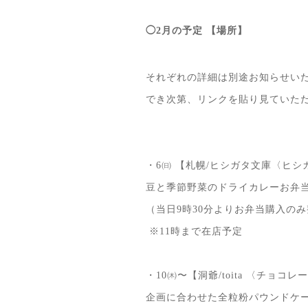
◯2月の予定 【場所】
それぞれの詳細は別途お知らせい
でき次第、リンクを貼り見ていた
・6㈰ 【札幌/ヒシガタ文庫〈ヒシ
豆と季節野菜のドライカレーお弁当
（当日9時30分よりお弁当購入の
※11時まで在店予定
・10㈭〜【洞爺/toita 〈チョコ
企画に合わせた全粒粉パウンドケー