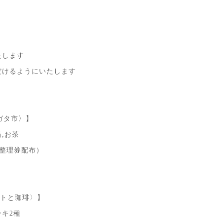
たします
だけるようにいたします
ガタ市〉】
,お茶
み整理券配布）
レートと珈琲〉】
キ2種