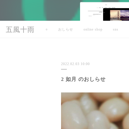
五風十雨
○
おしらせ
online shop
sns
2022.02.03 10:00
2 如月 のおしらせ