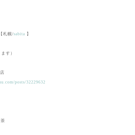
㈰【札幌/
sabita
】
あります）
主在店
uu.com/posts/32229632
お茶