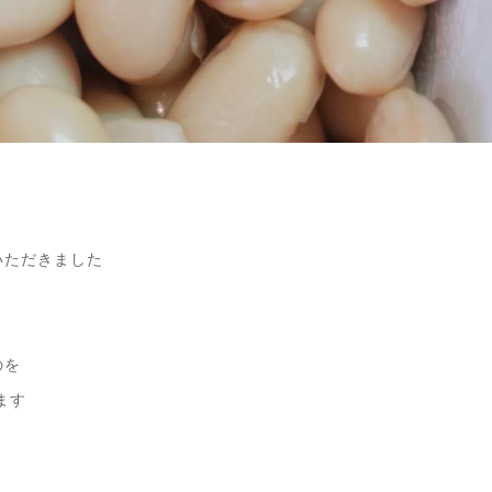
いただきました
のを
ます