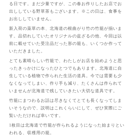
る日です。まだ少量ですが、この春お作りしたお店でお
出ししている野草茶もございます。※この日は、食事を
お出ししていません。
新入荷の薬草の本、北海道の根曲がり竹の竹籠が揃いま
す。品切れしていたオリジナルの盆ざるの他、今回は以
前に載せていた受注品だった形の籠も、いくつか作って
いただきました。
とても素晴らしい竹籠で、わたしがお店を始めようと思
ったきっかけになったひとつでもあります。北海道に自
生している植物で作られた生活の道具。今では需要も少
なくなってしまい、作り手も減り、たくさんは作られて
いませんが北海道で残していきたい大切な道具です。
竹籠にまつわるお話は尽きなくてとても長くなってしま
いそうなので、説明はこれくらいにして、ぜひ実際にご
覧いただければ幸いです。
1枚目は北海道で竹籠が作られるようになった始まりとい
われる、収穫用の籠。