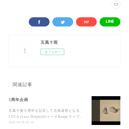
五風十雨
フォロー
関連記事
5周年企画
五風十雨５周年を記念して北海道初となる
LUCA (Luca Delphi)のトーク&amp;ライブ…
2025.04.06 02:10