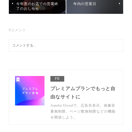
今年度のお店での営業終
年内の営業日
了のおしらせ
0
コメント
PR
プレミアムプランでもっと自
由なサイトに
Ameba Owndで、広告非表示、画像容
量無制限、ページ数無制限などの機能
を開放しよう。