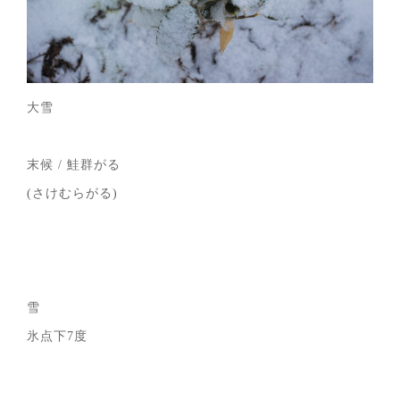
大雪
末候 / 鮭群がる
(さけむらがる)
雪
氷点下7度