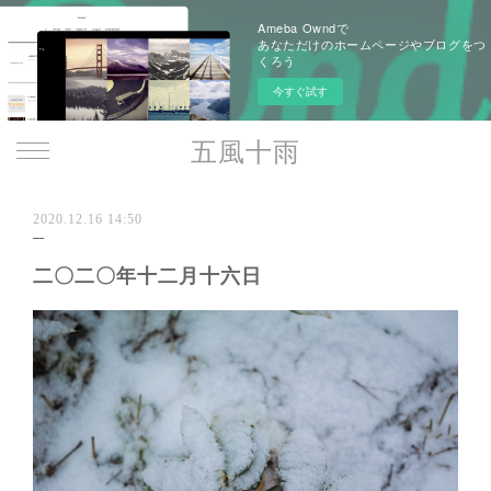
Ameba Owndで
あなただけのホームページやブログをつ
くろう
今すぐ試す
五風十雨
2020.12.16 14:50
二〇二〇年十二月十六日