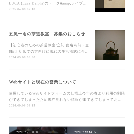
LUCA (Luca Delphi)のトーク&amp;ライブ…
2025.04.06 02:10
五風十雨の茶道教室 募集のおしらせ
【初心者のための茶道教室/立礼 盆略点前・全
8回】初めての方向けに現代の生活様式に合…
2024.09.06 09:30
Webサイトと現在の営業について
使用しているWebサイトフォームの仕様上今年の春より利用の制限
ができてしまったため現在見れない情報が出てきてしまってお…
2024.09.06 08:15
2020.12.21 00:00
2020.12.13 14:55