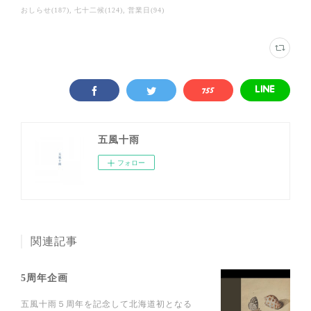
おしらせ
(
187
)
七十二候
(
124
)
営業日
(
94
)
五風十雨
フォロー
関連記事
5周年企画
五風十雨５周年を記念して北海道初となる