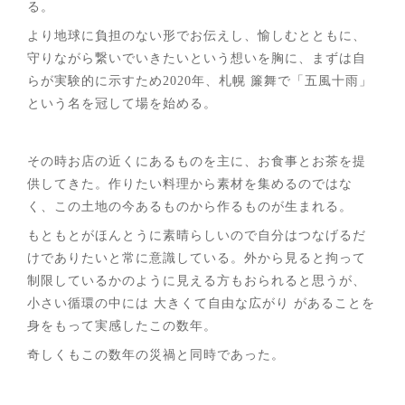
る。
より地球に負担のない形でお伝えし、愉しむとともに、
守りながら繋いでいきたいという想いを胸に、まずは自
らが実験的に示すため2020年、札幌 簾舞で「五風十雨」
という名を冠して場を始める。
その時お店の近くにあるものを主に、お食事とお茶を提
供してきた。作りたい料理から素材を集めるのではな
く、この土地の今あるものから作るものが生まれる。
もともとがほんとうに素晴らしいので自分はつなげるだ
けでありたいと常に意識している。外から見ると拘って
制限しているかのように見える方もおられると思うが、
小さい循環の中には 大きくて自由な広がり があることを
身をもって実感したこの数年。
奇しくもこの数年の災禍と同時であった。