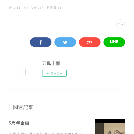
催し
(
14
)
おしらせ
(
187
)
営業日
(
94
)
五風十雨
フォロー
関連記事
5周年企画