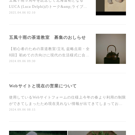
五風十雨５周年を記念して北海道初となる
LUCA (Luca Delphi)のトーク&amp;ライブ…
2025.04.06 02:10
五風十雨の茶道教室 募集のおしらせ
【初心者のための茶道教室/立礼 盆略点前・全
8回】初めての方向けに現代の生活様式に合…
2024.09.06 09:30
Webサイトと現在の営業について
使用しているWebサイトフォームの仕様上今年の春より利用の制限
ができてしまったため現在見れない情報が出てきてしまってお…
2024.09.06 08:15