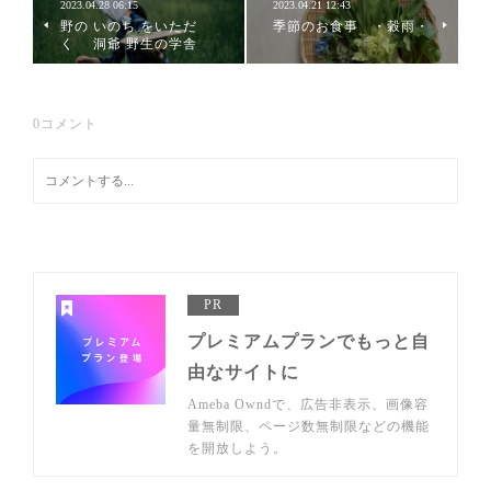
2023.04.28 06:15
2023.04.21 12:43
野の いのち をいただ
季節のお食事 ・穀雨・
く 洞爺 野生の学舎
0
コメント
PR
プレミアムプランでもっと自
由なサイトに
Ameba Owndで、広告非表示、画像容
量無制限、ページ数無制限などの機能
を開放しよう。