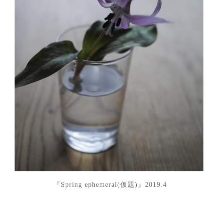
『Spring ephemeral(仮題)』2019.4