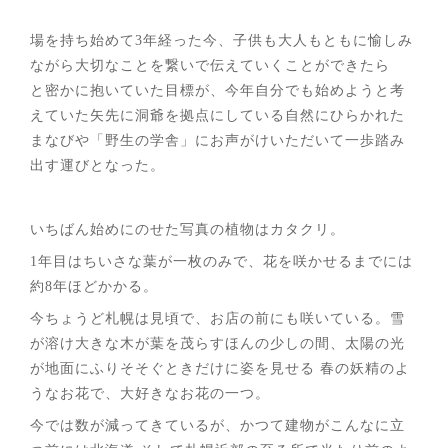
場を持ち始めて3年経った今、子供も大人もともに愉しみ
ながら大切なことを繋いで伝えていくことができたら
と密かに抱いていた目標が、今年自分でも始めようと考
えていた矢先に洞爺を拠点にしている自然にひらかれた
まなびや「野生の学舎」にお声がけいただいて一歩踏み
出す運びとなった。
いちばん始めにのせた写真の植物はカタクリ。
1年目はちいさな葉が一枚のみで、花を咲かせるまでには
約8年ほどかかる。
今ちょうど札幌は見頃で、お店の前にも咲いている。雪
が溶け大きな木が葉を茂らすほんの少しの間、太陽の光
が地面にふりそそぐときだけに姿を見せる 春の妖精のよ
うなお花で、大好きなお花の一つ。
今では数が減ってきているが、かつて建物がこんなに立