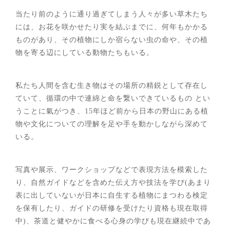
当たり前のように通り過ぎてしまう人々が多い草木たち
には、お花を咲かせたり実を結ぶまでに、何年もかかる
ものがあり、その植物にしか宿らない虫の命や、その植
物を寄る辺にしている動物たちもいる。
私たち人間を含む生き物はその場所の精鋭として存在し
ていて、循環の中で連綿と命を繋いできているもの とい
うことに氣がつき、15年ほど前から日本の野山にある植
物や文化についての理解を足や手を動かしながら深めて
いる。
写真や展示、ワークショップなどで表現方法を模索した
り、自然ガイドなどを含めた伝え方や技法を学び(あまり
表に出していないが日本に自生する植物にまつわる検定
を保有したり、ガイドの研修を受けたり資格も現在取得
中)、茶道と健やかに食べる心身の学びも現在継続中であ