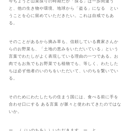
今ちょうど山菜採りの時期だが「採る」は一歩間違う
と、他の生き物や環境、地球から「盗る」になる とい
うことを心に留めていただきたい。これは自戒でもあ
る。
そのことがあるから摘み草も、信頼している農家さんか
らのお野菜も、「土地の恵みをいただいている」という
言葉でわたしがよく表現している理由の一つである。お
肉でもお魚でもお野菜でも植物でも、等しく、わたした
ちは必ず他者のいのちをいただいて、いのちを繋いでい
る。
そのためにわたしたちの住まう国には、食べる前に手を
合わせ口にする ある言葉 が脈々と使われてきたのではな
いか。
ー （（いのちを））いただきます ー と。