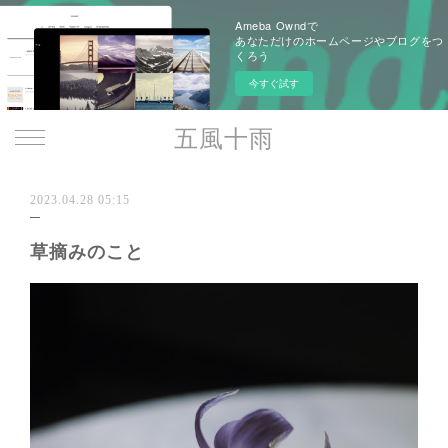
Ameba Owndで
あなただけのホームページやブログをつ
くろう
今すぐ試す
五風十雨
2023.04.28 05:15
草摘みのこと