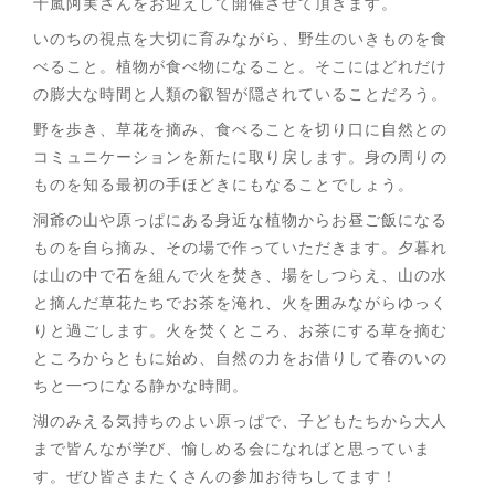
十嵐阿実さんをお迎えして開催させて頂きます。
いのちの視点を大切に育みながら、野生のいきものを食
べること。植物が食べ物になること。そこにはどれだけ
の膨大な時間と人類の叡智が隠されていることだろう。
野を歩き、草花を摘み、食べることを切り口に自然との
コミュニケーションを新たに取り戻します。身の周りの
ものを知る最初の手ほどきにもなることでしょう。
洞爺の山や原っぱにある身近な植物からお昼ご飯になる
ものを自ら摘み、その場で作っていただきます。夕暮れ
は山の中で石を組んで火を焚き、場をしつらえ、山の水
と摘んだ草花たちでお茶を淹れ、火を囲みながらゆっく
りと過ごします。火を焚くところ、お茶にする草を摘む
ところからともに始め、自然の力をお借りして春のいの
ちと一つになる静かな時間。
湖のみえる気持ちのよい原っぱで、子どもたちから大人
まで皆んなが学び、愉しめる会になればと思っていま
す。ぜひ皆さまたくさんの参加お待ちしてます！