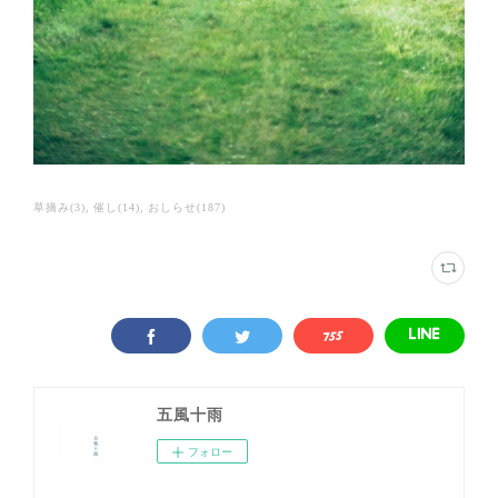
草摘み
(
3
)
催し
(
14
)
おしらせ
(
187
)
五風十雨
フォロー