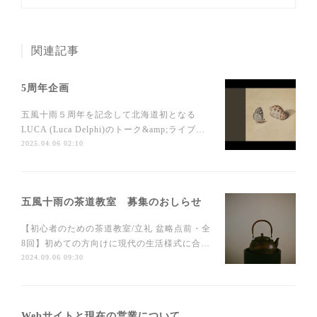
関連記事
5周年企画
五風十雨５周年を記念して北海道初となる
LUCA (Luca Delphi)のトーク&amp;ライブ…
2025.04.06 02:10
五風十雨の茶道教室 募集のおしらせ
【初心者のための茶道教室/立礼 盆略点前・全
8回】初めての方向けに現代の生活様式に合…
2024.09.06 09:30
Webサイトと現在の営業について