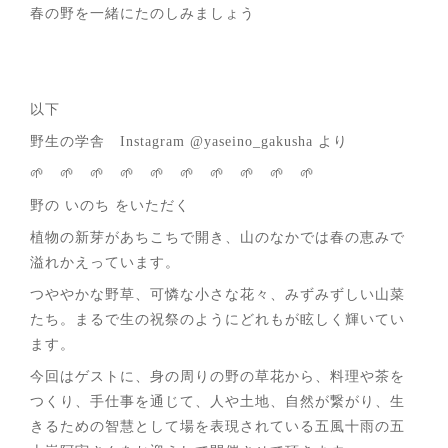
春の野を一緒にたのしみましょう
以下
野生の学舎 Instagram @yaseino_gakusha より
🌱 🌱 🌱 🌱 🌱 🌱 🌱 🌱 🌱 🌱
野の いのち をいただく
植物の新芽があちこちで開き、山のなかでは春の恵みで
溢れかえっています。
つややかな野草、可憐な小さな花々、みずみずしい山菜
たち。まるで生の祝祭のようにどれもが眩しく輝いてい
ます。
今回はゲストに、身の周りの野の草花から、料理や茶を
つくり、手仕事を通じて、人や土地、自然が繋がり、生
きるための智慧として場を表現されている五風十雨の五