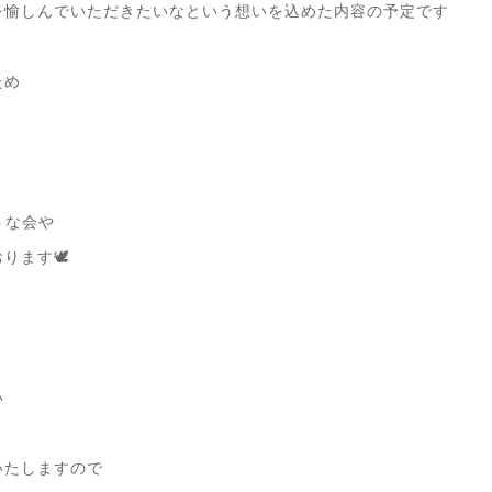
を愉しんでいただきたいなという想いを込めた内容の予定です
ため
うな会や
ります🕊
い
いたしますので