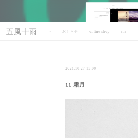
五風十雨
○
おしらせ
online shop
sns
2021.10.27 13:00
11 霜月