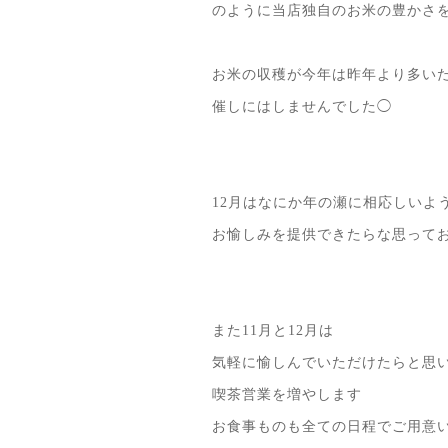
のように当店独自のお米の豊かさ
お米の収穫が今年は昨年より多い
催しにはしませんでした◯
12月はなにか年の瀬に相応しいよ
お愉しみを提供できたらな思ってお
また11月と12月は
気軽に愉しんでいただけたらと思
喫茶営業を増やします
お食事ものも全ての日程でご用意