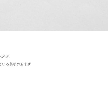
米🌾
ている美唄のお米🌾